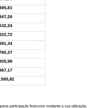
395,81
447,26
532,24
622,72
691,34
760,37
805,99
967,17
.595,82
uena participação financeira mediante a sua utilização,