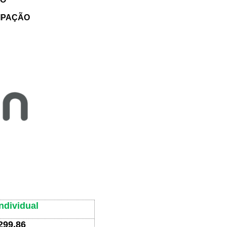
IPAÇÃO
individual
299,86